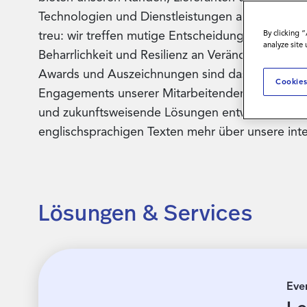
Technologien und Dienstleistungen an und bleib
treu: wir treffen mutige Entscheidungen, treib
By clicking 
analyze site
Beharrlichkeit und Resilienz an Veränderungen 
Awards und Auszeichnungen sind das unmittelb
Cookies
Engagements unserer Mitarbeitenden, die immer
und zukunftsweisende Lösungen entwickeln. Erfa
englischsprachigen Texten mehr über unsere int
Lösungen & Services
Eve