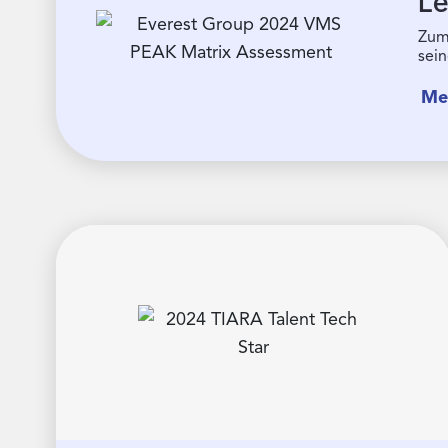
Le
Zum 
sei
Me