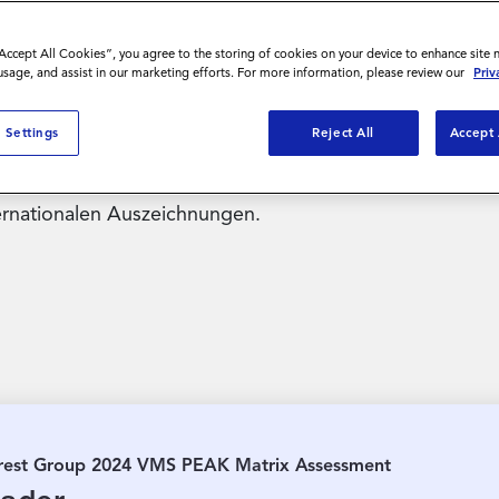
en dabei stets unserem Erfolgskodex
en Wachstum voran und passen uns mit
“Accept All Cookies”, you agree to the storing of cookies on your device to enhance site 
 usage, and assist in our marketing efforts. For more information, please review our
Priv
und Herausforderungen an. Diese
are Ergebnis des unermüdlichen
 Settings
Reject All
Accept 
 wieder Spitzenleistungen erbringen
hren Sie in den folgenden
ernationalen Auszeichnungen.
rest Group 2024 VMS PEAK Matrix Assessment