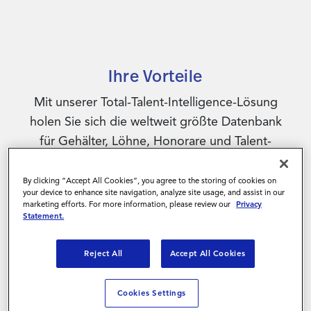
Ihre Vorteile​
Mit unserer Total-Talent-Intelligence-Lösung
holen Sie sich die weltweit größte Datenbank
für Gehälter, Löhne, Honorare und Talent-
Verfügbarkeiten ins Haus. So können HR- und
Procurement-Teams sowie
By clicking “Accept All Cookies”, you agree to the storing of cookies on
your device to enhance site navigation, analyze site usage, and assist in our
Fachabteilungsleiter:innen ihre
marketing efforts. For more information, please review our
Privacy
Personalstrategie über externes Personal und
Statement.
Festangestellte hinweg optimieren.
Reject All
Accept All Cookies
Cookies Settings
Rund 5 Tage schnellere Stellenbesetzung