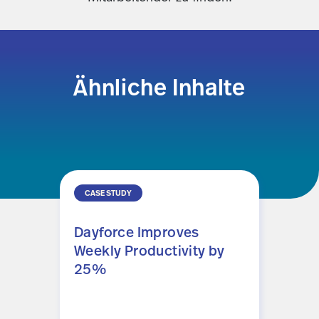
Ähnliche Inhalte
CASE STUDY
REP
Dayforce Improves
Forr
Weekly Productivity by
Imp
25%
Pla