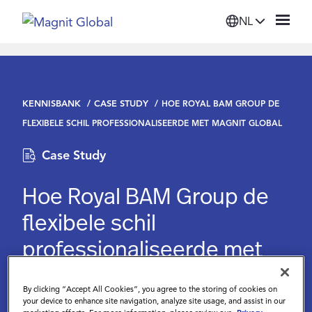
NL
Platform
KENNISBANK
CASE STUDY
HOE ROYAL BAM GROUP DE
Oplossingen
FLEXIBELE SCHIL PROFESSIONALISEERDE MET MAGNIT GLOBAL
Case Study
Diensten
Hoe Royal BAM Group de
Bronnen
flexibele schil
professionaliseerde met
Organisatie
Magnit Global
By clicking “Accept All Cookies”, you agree to the storing of cookies on
Inloggen
your device to enhance site navigation, analyze site usage, and assist in our
Magnit
|
October 31 2025