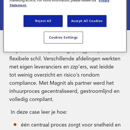
marketing efforts. For more information, please review our
Privacy
Statement.
Inloggen
Reject All
Accept All Cookies
Contact
Cookies Settings
Royal BAM Group wilde grip krijgen op hun
flexibele schil. Verschillende afdelingen werkten
met eigen leveranciers en zzp’ers, wat leidde
tot weinig overzicht en risico’s rondom
compliance. Met Magnit als partner werd het
inhuurproces gecentraliseerd, gestroomlijnd en
volledig compliant.
In deze case leer je hoe:
één centraal proces zorgt voor snelheid en