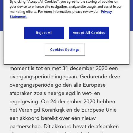
By clicking “Accept All Cookies”, you agree to the storing of cookies on
your device to enhance site navigation, analyze site usage, and assist in our
Inloggen
marketing efforts. For more information, please review our
Privacy
Statement.
Reject All
Accept All Cookies
Contact
Cookies Settings
Op 31 januari 2020 heeft het Verenigd
Koninkrijk de Europese Unie verlaten. Vanaf dat
moment is tot en met 31 december 2020 een
overgangsperiode ingegaan. Gedurende deze
overgangsperiode golden alle Europese
afspraken zoals neergelegd in wet- en
regelgeving. Op 24 december 2020 hebben
het Verenigd Koninkrijk en de Europese Unie
een akkoord bereikt over een nieuw
partnerschap. Dit akkoord bevat de afspraken