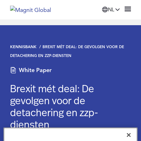
NL
Platform
KENNISBANK
BREXIT MÉT DEAL: DE GEVOLGEN VOOR DE
Oplossingen
DETACHERING EN ZZP-DIENSTEN
White Paper
Diensten
Brexit mét deal: De
Bronnen
gevolgen voor de
detachering en zzp-
Organisatie
diensten
Inloggen
October 3 2022