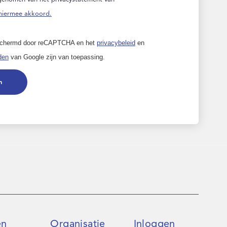
hiermee akkoord.
eschermd door reCAPTCHA en het
privacybeleid
en
den
van Google zijn van toepassing.
n
en
Organisatie
Inloggen