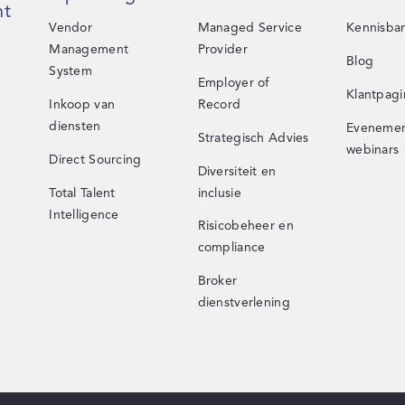
t
Vendor
Managed Service
Kennisba
Management
Provider
Blog
System
Employer of
Klantpagi
Inkoop van
Record
diensten
Evenemen
Strategisch Advies
webinars
Direct Sourcing
Diversiteit en
Total Talent
inclusie
Intelligence
Risicobeheer en
compliance
Broker
dienstverlening