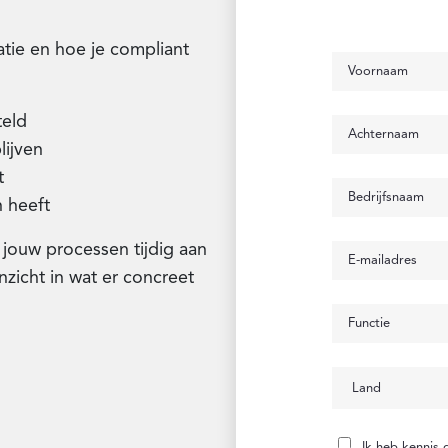
atie en hoe je compliant
teld
lijven
t
 heeft
 jouw processen tijdig aan
zicht in wat er concreet
Ik heb kennis