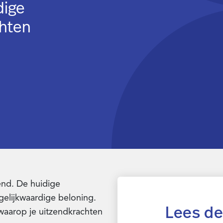
dige
chten
end. De huidige
gelijkwaardige beloning.
Lees de
waarop je uitzendkrachten