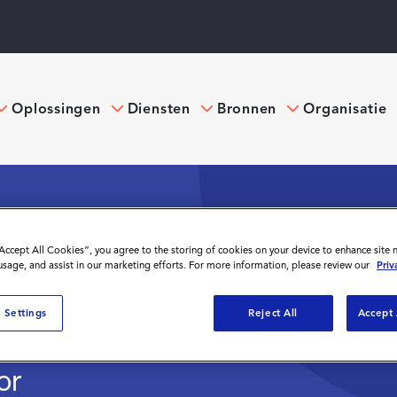
Oplossingen
Diensten
Bronnen
Organisatie
“Accept All Cookies”, you agree to the storing of cookies on your device to enhance site 
ARANTE EN
 usage, and assist in our marketing efforts. For more information, please review our
Priv
ANCHE
 Settings
Reject All
Accept 
or