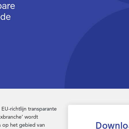
bare
 de
EU-richtlijn transparante
exbranche’ wordt
Downlo
 op het gebied van