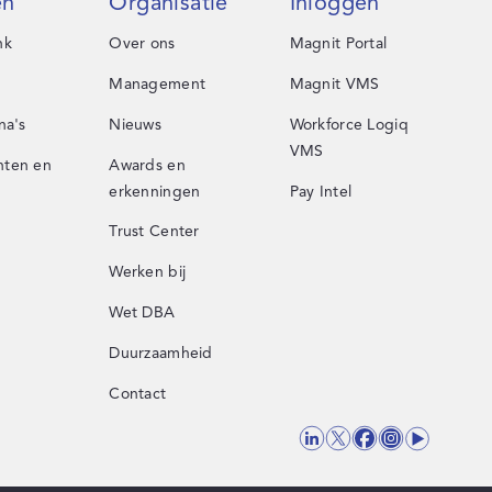
en
Organisatie
Inloggen
nk
Over ons
Magnit Portal
Management
Magnit VMS
na's
Nieuws
Workforce Logiq
VMS
ten en
Awards en
erkenningen
Pay Intel
Trust Center
Werken bij
Wet DBA
Duurzaamheid
Contact