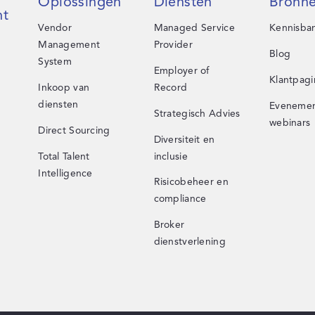
Oplossingen
Diensten
Bronn
t
Vendor
Managed Service
Kennisba
Management
Provider
Blog
System
Employer of
Klantpagi
Inkoop van
Record
diensten
Evenemen
Strategisch Advies
webinars
Direct Sourcing
Diversiteit en
Total Talent
inclusie
Intelligence
Risicobeheer en
compliance
Broker
dienstverlening