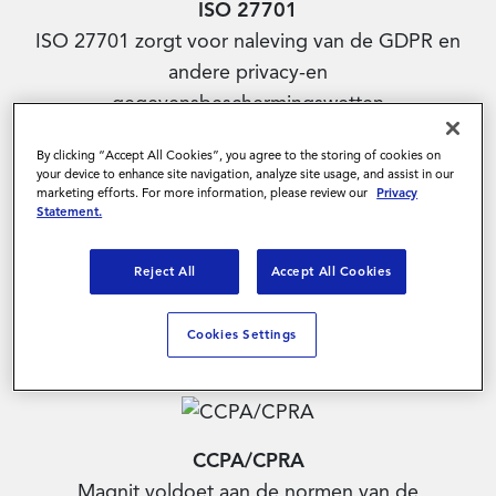
ISO 27701​
ISO 27701 zorgt voor naleving van de GDPR en
andere privacy-en
gegevensbeschermingswetten
By clicking “Accept All Cookies”, you agree to the storing of cookies on
your device to enhance site navigation, analyze site usage, and assist in our
marketing efforts. For more information, please review our
Privacy
Statement.
Cloud Security Alliance
Magnit beschikt over een Level 2-
Reject All
Accept All Cookies
certificering van de Cloud Security
Alliance (CSA) voor beveiliging en
Cookies Settings
compliance
CCPA/CPRA
Magnit voldoet aan de normen van de