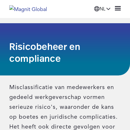
NL
Platform
Risicobeheer en
Oplossingen
compliance
Diensten
Bronnen
Misclassificatie van medewerkers en
gedeeld werkgeverschap vormen
Organisatie
serieuze risico's, waaronder de kans
op boetes en juridische complicaties.
Inloggen
Het heeft ook directe gevolgen voor