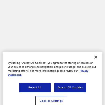
De voordelen voor jou als klant
By clicking “Accept All Cookies”, you agree to the storing of cookies on
Onze waardevolle adviezen en strategische
your device to enhance site navigation, analyze site usage, and assist in our
inzichten helpen jouw bedrijf om het inhuren
marketing efforts. For more information, please review our
Privacy
Statement.
van extern personeel slimmer te organiseren.
Met onze op maat gemaakte data-analyses krijg
Reject All
Accept All Cookies
je heldere inzichten, zodat je zelfstandige
professionals altijd op het juiste moment en
Cookies Settings
tegen de juiste prijs kunt inzetten.