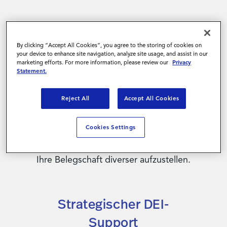
By clicking “Accept All Cookies”, you agree to the storing of cookies on
Ihre Vorteile
your device to enhance site navigation, analyze site usage, and assist in our
marketing efforts. For more information, please review our
Privacy
Statement.
Unsere umfassende DEI-Lösung für externes
Personal ist einzigartig am Markt. Mit unserer
Reject All
Accept All Cookies
Kombination aus Software und Services liefern
wir Ihnen praktische Insights, um ein inklusives
Cookies Settings
Rundum-Klima in Ihrem Unternehmen zu
fördern, Chancengleichheit zu garantieren und
Ihre Belegschaft diverser aufzustellen.
Strategischer DEI-
Support