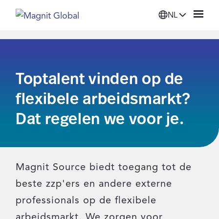
NL
Platform
Toptalent vinden op de
Oplossingen
flexibele arbeidsmarkt?
Diensten
Dat regelen we voor je.
Bronnen
Magnit Source biedt toegang tot de
Organisatie
beste zzp'ers en andere externe
professionals op de flexibele
Inloggen
arbeidsmarkt. We zorgen voor