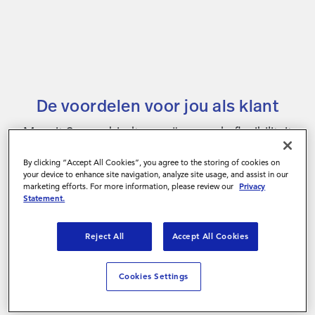
De voordelen voor jou als klant
Magnit Source biedt ongeëvenaarde flexibiliteit
en snelle toegang tot talent in een open en
By clicking “Accept All Cookies”, you agree to the storing of cookies on
flexibele arbeidsmarkt. We garanderen
your device to enhance site navigation, analyze site usage, and assist in our
marketing efforts. For more information, please review our
Privacy
compliance en het efficiënt managen van je
Statement.
externe inhuur. Allemaal via één aanspreekpunt.
Reject All
Accept All Cookies
Gestroomlijnde processen
Cookies Settings
We zijn je enige aanspreekpunt voor alle