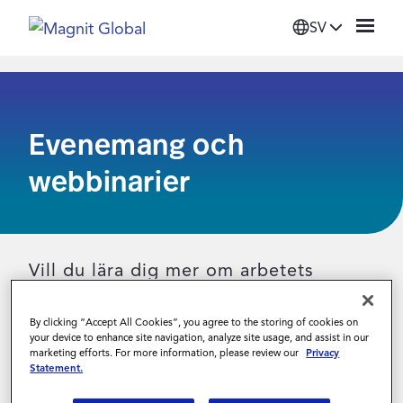
SV
Platform
Evenemang och
Lösningar
webbinarier
Info
Leverantörer
Vill du lära dig mer om arbetets
utveckling och trender på
Om oss
By clicking “Accept All Cookies”, you agree to the storing of cookies on
arbetsmarknaden? Välkommen att
your device to enhance site navigation, analyze site usage, and assist in our
marketing efforts. For more information, please review our
Privacy
träffa våra industriexperter på olika
Statement.
Login
evenemang. Här hittar du allt från