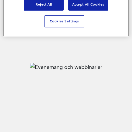
Reject All
Accept All Cookies
mässor och webbinarier till de
Kontakta oss
konferenser som Magnit medverkar
Cookies Settings
på.