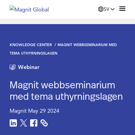
SV
Platform
KNOWLEDGE CENTER
MAGNIT WEBBSEMINARIUM MED
Lösningar
TEMA UTHYRNINGSLAGEN
Webinar
Info
Magnit webbseminarium
Leverantörer
med tema uthyrningslagen
Om oss
Magnit
May 29 2024
Login