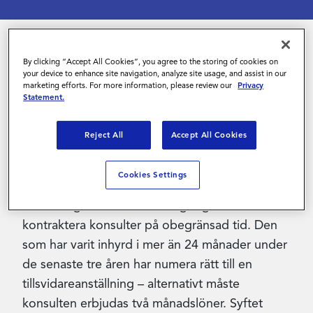
Kontakta oss
By clicking “Accept All Cookies”, you agree to the storing of cookies on
Magnit bjuder in till ett webbinarium för att ge
your device to enhance site navigation, analyze site usage, and assist in our
marketing efforts. For more information, please review our
Privacy
dig en djupdykning i ändringarna i
Statement.
uthyrningslagen. Till vår hjälp har vi experten
Åsa Erlandsson från Setterwalls advokatbyrå.
Reject All
Accept All Cookies
Från den 1 oktober 2022 infördes nya regler i
Cookies Settings
Lagen om uthyrning av arbetstagare. En viktig
förändring är att det inte längre går att
kontraktera konsulter på obegränsad tid. Den
som har varit inhyrd i mer än 24 månader under
de senaste tre åren har numera rätt till en
tillsvidareanställning – alternativt måste
konsulten erbjudas två månadslöner. Syftet