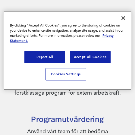
By clicking “Accept All Cookies”, you agree to the storing of cookies on
Vad kan Magnit göra för dig?
your device to enhance site navigation, analyze site usage, and assist in our
marketing efforts. For more information, please review our
Privacy
Statement.
Ju mer komplex och djupt sammanflätad
arbetskraften har blivit för ett företag, desto
Reject All
Accept All Cookies
viktigare har det blivit att rikta in
kompetensförsörjningen mot bolagsmålen. Vårt
Cookies Settings
team av experter lutar sig mot många års
ledarskap och innovation för att skapa
förstklassiga program för extern arbetskraft.
Programutvärdering
Använd vårt team för att bedöma