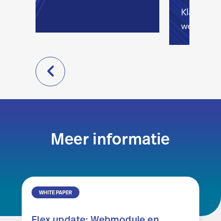
Klanten
wereldwij
Meer informatie
WHITE PAPER
Flex update: Webmodule en