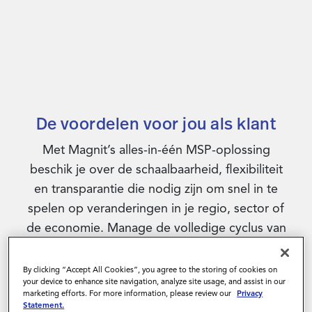
De voordelen voor jou als klant
Met Magnit’s alles-in-één MSP-oplossing
beschik je over de schaalbaarheid, flexibiliteit
en transparantie die nodig zijn om snel in te
spelen op veranderingen in je regio, sector of
de economie. Manage de volledige cyclus van
je tijdelijke medewerkers (van inhuren tot
offboarden) sneller en compliant vanuit één
By clicking “Accept All Cookies”, you agree to the storing of cookies on
your device to enhance site navigation, analyze site usage, and assist in our
centrale plek, met betrouwbare en consistente
marketing efforts. For more information, please review our
Privacy
ondersteuning van onze experts.
Statement.