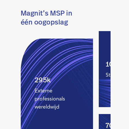
Magnit’s MSP in
één oogopslag
10,00
Staffing p
295k
Externe
professionals
wereldwijd
700+