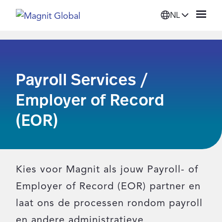
NL
Platform
Payroll Services /
Oplossingen
Employer of Record
Diensten
(EOR)
Bronnen
Kies voor Magnit als jouw Payroll- of
Organisatie
Employer of Record (EOR) partner en
laat ons de processen rondom payroll
Inloggen
en andere administratieve