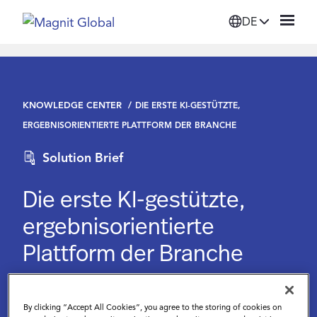
DE
Plattform
KNOWLEDGE CENTER
DIE ERSTE KI-GESTÜTZTE,
Lösungen
ERGEBNISORIENTIERTE PLATTFORM DER BRANCHE
Solution Brief
Dienstleistungen
Die erste KI-gestützte,
Unsere Partner
ergebnisorientierte
Plattform der Branche
Ressourcen
September 17 2024
Über Magnit
By clicking “Accept All Cookies”, you agree to the storing of cookies on